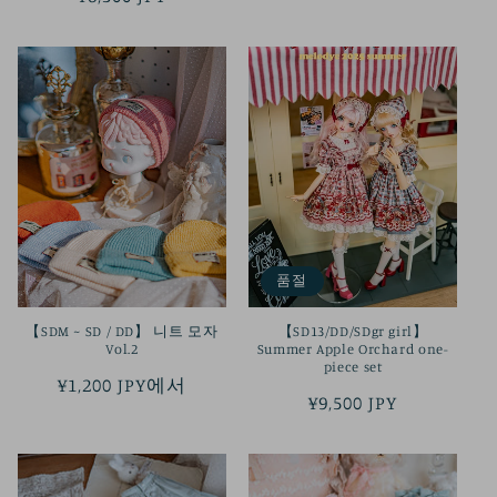
가
가
품절
【SDM ~ SD / DD】 니트 모자
【SD13/DD/SDgr girl】
Vol.2
Summer Apple Orchard one-
piece set
정
¥1,200 JPY에서
정
¥9,500 JPY
가
가