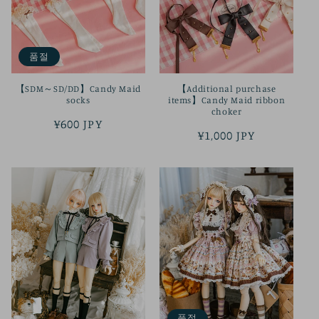
품절
【SDM～SD/DD】Candy Maid
【Additional purchase
socks
items】Candy Maid ribbon
choker
정
¥600 JPY
정
¥1,000 JPY
가
가
품절