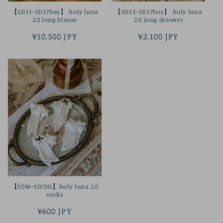
【SD13~SD17boy】 holy luna
【SD13~SD17boy】 holy luna
2.0 long blouse
2.0 long drawers
정
¥10,500 JPY
정
¥2,100 JPY
가
가
【SDM~SD/DD】holy luna 2.0
socks
정
¥600 JPY
가