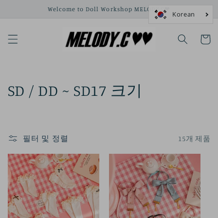
콘텐츠
Welcome to Doll Workshop MELODY.C❤
로 건너
뛰기
카
트
컬
SD / DD ~ SD17 크기
렉
션
필터 및 정렬
15개 제품
: