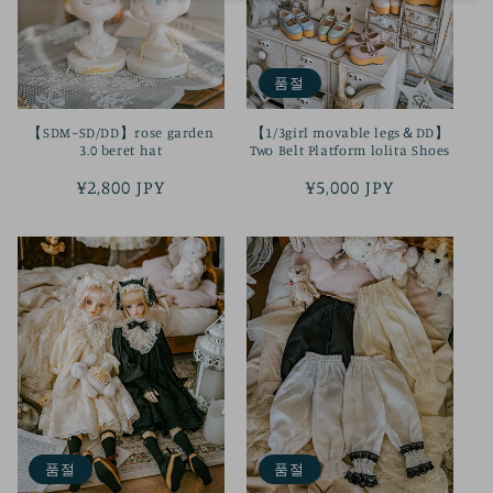
품절
【SDM~SD/DD】rose garden
【1/3girl movable legs＆DD】
3.0 beret hat
Two Belt Platform lolita Shoes
정
¥2,800 JPY
정
¥5,000 JPY
가
가
품절
품절