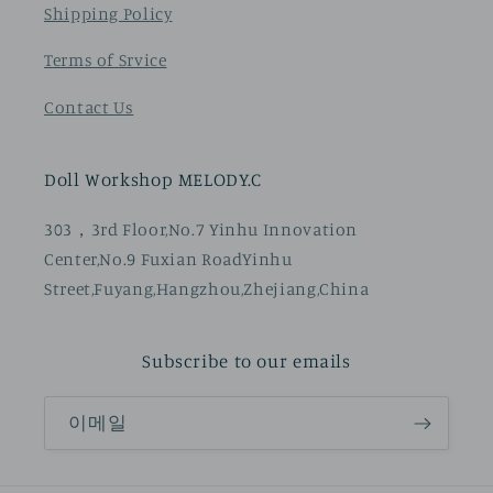
Shipping Policy
Terms of Srvice
Contact Us
Doll Workshop MELODY.C
303，3rd Floor,No.7 Yinhu Innovation
Center,No.9 Fuxian RoadYinhu
Street,Fuyang,Hangzhou,Zhejiang,China
Subscribe to our emails
이메일