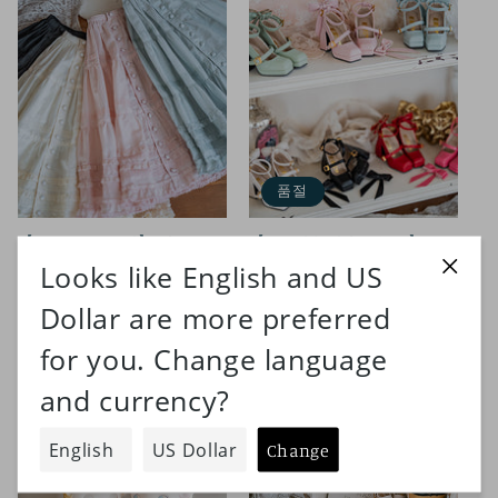
품절
【SD/DD~SD16girl】 afternoon
【1/3girl heel foot＆DD】Mary
tea2.0 skirt
Jane Shoes 4.0
정
¥5,800 JPY
정
¥4,800 JPY
가
가