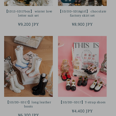
【SD13~SD17boy】 winter love
【SD/DD~SD16girl】 chocolate
letter suit set
factory skirt set
정
¥9,200 JPY
정
¥8,900 JPY
가
가
【SD/DD~SD17】long leather
【SD/DD~SD17】T-strap shoes
boots
정
¥4,400 JPY
정
¥6,300 JPY