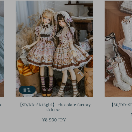
품절
0
【SD/DD~SD16girl】 chocolate factory
【SD/DD~SD1
skirt set
정
¥8,900 JPY
가