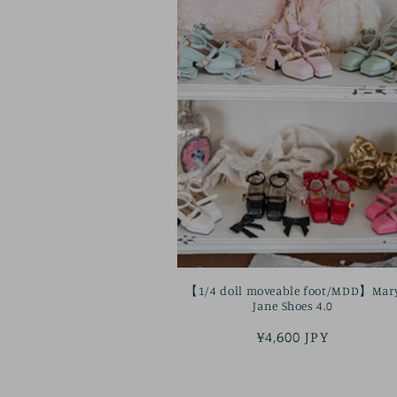
【1/4 doll moveable foot/MDD】Mar
Jane Shoes 4.0
정
¥4,600 JPY
가