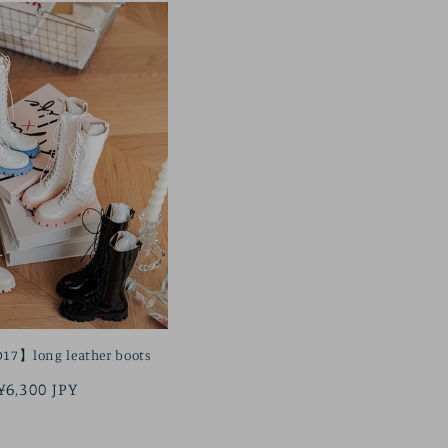
7】long leather boots
정
¥6,300 JPY
가