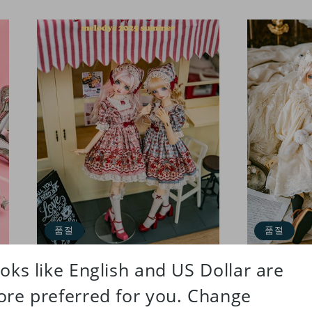
품절
품절
【SD13/DD/SDgr girl】 Summer Apple
【SD13~SD17b
Orchard one-piece set
정
¥9,500 JPY