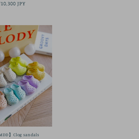
정
¥10,300 JPY
가
DD】Clog sandals