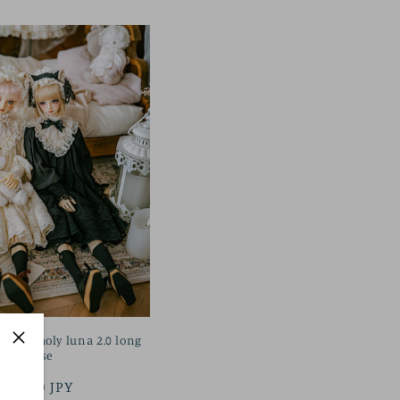
oy】 holy luna 2.0 long
blouse
정
¥10,500 JPY