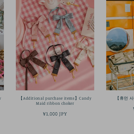
y
【Additional purchase items】Candy
【휴먼 사
Maid ribbon choker
정
¥1,000 JPY
가