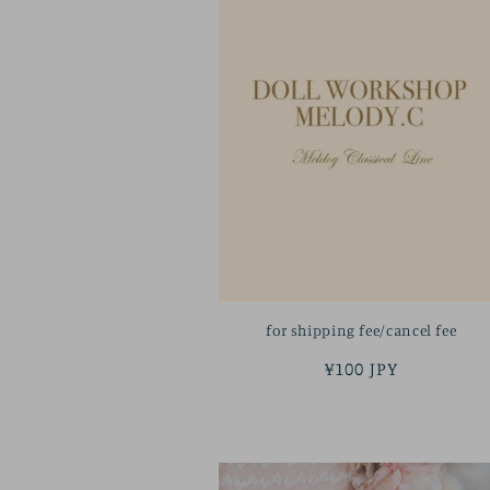
for shipping fee/cancel fee
정
¥100 JPY
가