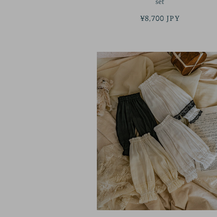
set
정
¥8,700 JPY
가