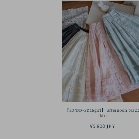
【SD/DD~SD16girl】 afternoon tea2.
skirt
정
¥5,800 JPY
가