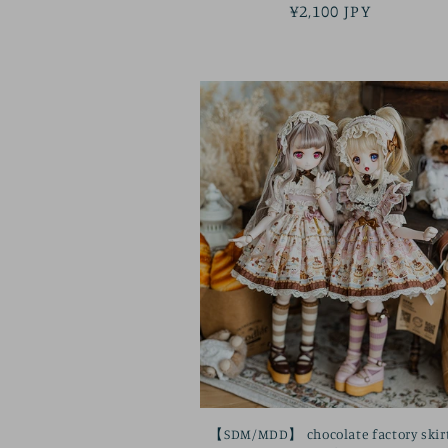
정
¥2,100 JPY
가
【SDM/MDD】 chocolate factory skir