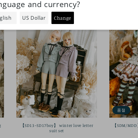
가
품절
g
【SD13~SD17boy】 winter love letter
【SDM/MDD】 
suit set