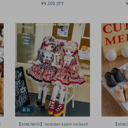
정
¥9,200 JPY
가
품절
t
【SDM/MDD】 Summer Apple Orchard
【SDM/M