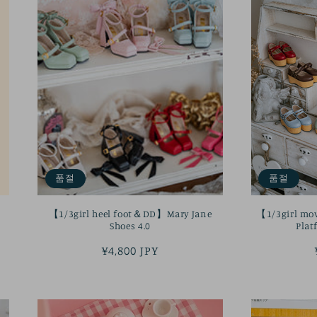
품절
품절
【1/3girl heel foot＆DD】Mary Jane
【1/3girl mo
Shoes 4.0
Plat
정
¥4,800 JPY
가