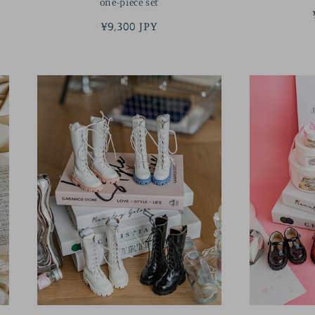
one-piece set
정
¥9,300 JPY
가