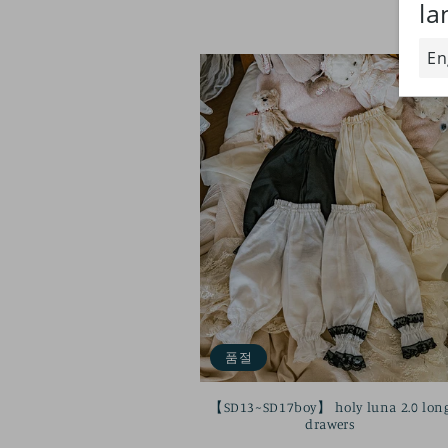
품절
【SD13~SD17boy】 holy luna 2.0 lon
drawers