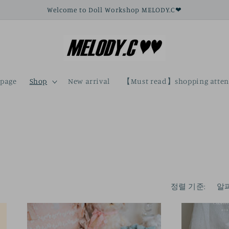
Welcome to Doll Workshop MELODY.C❤
page
Shop
New arrival
【Must read】shopping atten
정렬 기준: