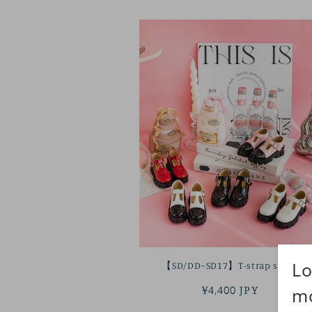
【SD/DD~SD17】T-strap shoes
정
¥4,400 JPY
가