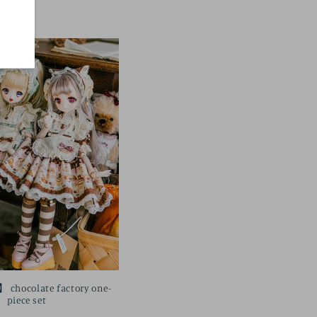
가
chocolate factory one-
piece set