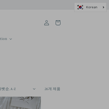
로
카
그
트
인
tion
26개 제품