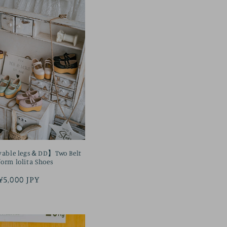
vable legs＆DD】Two Belt
form lolita Shoes
정
¥5,000 JPY
가