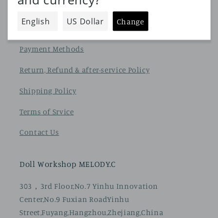
About Us
privacy policy
Payment Methods
Return, Refund & after-service Policy
Shipping Policy
Terms of Srvice
Contact Us
Doll Workshop MELODY.C
303，3rd Floor,No.7 Yinhu Innovation
Center,No.9 Fuxian RoadYinhu
Street,Fuyang,Hangzhou,Zhejiang,China