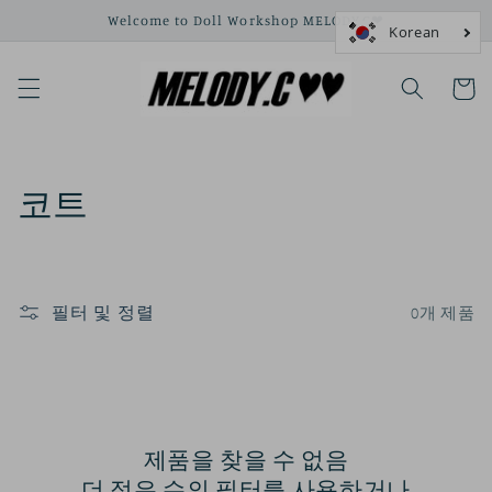
콘텐츠
Welcome to Doll Workshop MELODY.C❤
로 건너
뛰기
카
트
컬
코트
렉
션
필터 및 정렬
0개 제품
:
제품을 찾을 수 없음
더 적은 수의 필터를 사용하거나