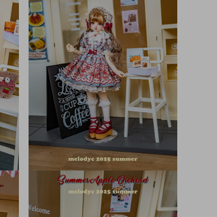
デ
ィ
ア
(7)
を
開
く
モ
ー
ダ
ル
で