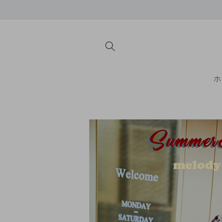
コンテ
ンツに
進む
ホ
商品情
報にス
キップ