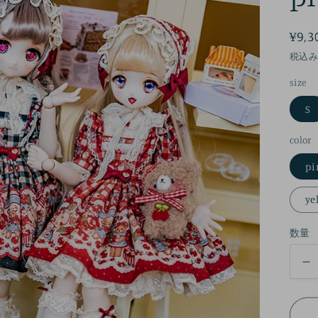
通
¥9,3
常
税込
価
size
格
S
color
pi
ye
数量
【
S
A
O