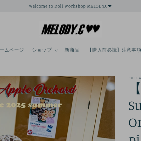
Welcome to Doll Workshop MELODY.C❤
ームページ
ショップ
新商品
【購入前必読】注意事
DOLL 
【
S
O
pi