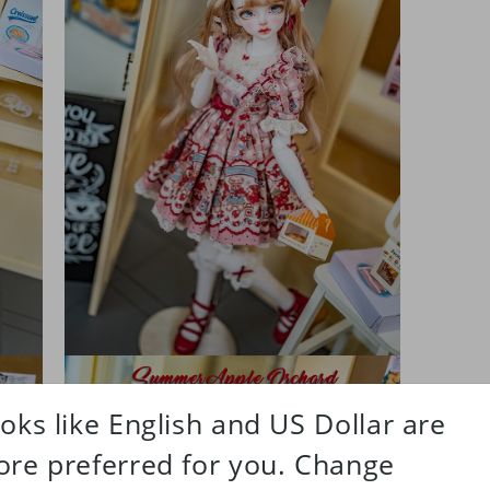
ア
(3)
を
開
く
モ
ー
ダ
ル
で
メ
デ