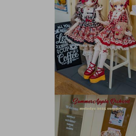
ア
(1)
を
開
く
モ
ー
ダ
ル
で
メ
デ
ィ