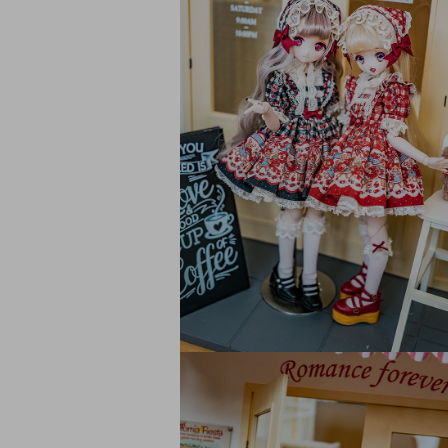
デ
ィ
ア
(6)
を
開
く
モ
ー
ダ
ル
で