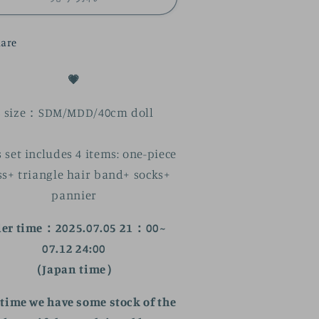
ne-
one-
iece
piece
are
t
set
の
の
💗
数
数
量
量
S size：SDM/MDD/40cm doll
を
を
減
増
 set includes 4 items: one-piece
ら
や
す
す
ss+ triangle hair band+ socks+
pannier
der time：2025.07.05 21：00~
07.12 24:00
（Japan time）
 time we have some stock of the