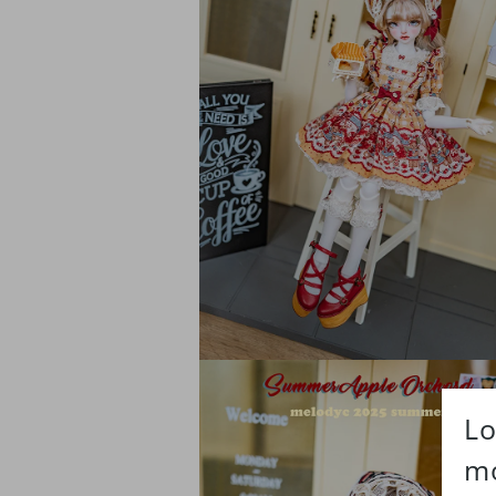
ア
(2)
を
開
く
モ
ー
ダ
ル
で
メ
デ