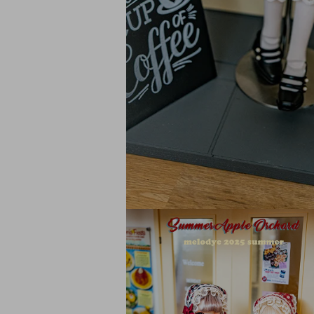
モ
ー
ダ
ル
で
メ
デ
ィ