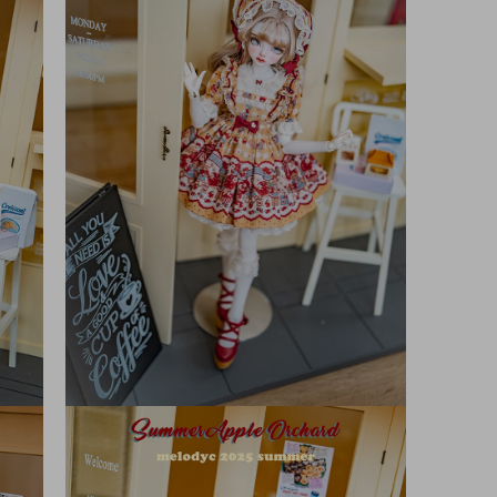
メ
デ
ィ
ア
(9)
を
開
く
モ
ー
ダ
ル
で