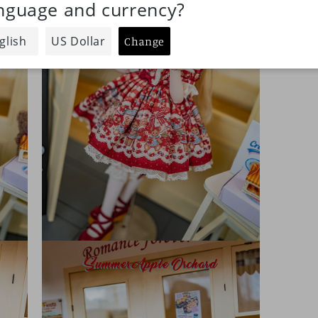
ィ
ア
(5)
を
開
く
モ
ー
ダ
ル
で
メ