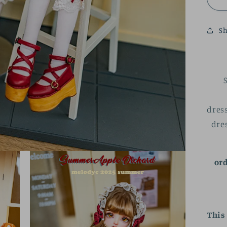
o
p
Sh
se
dress
dre
or
This