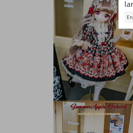
ィ
ア
(4)
を
開
く
モ
ー
ダ
ル
で
メ