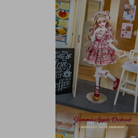
メ
デ
ィ
ア
(8)
を
開
く
モ
ー
ダ
ル
で