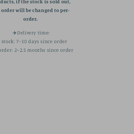
ducts, if the stock is sold out,
 order will be changed to per-
order.
✈️Delivery time:
 stock:
7~10 days
since order
order: 2~2.5 months since order