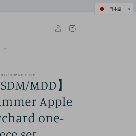
ロ
カ
グ
ー
イ
ト
ン
項
WORKSHOP MELODY.C
SDM/MDD】
ummer Apple
rchard one-
ece set