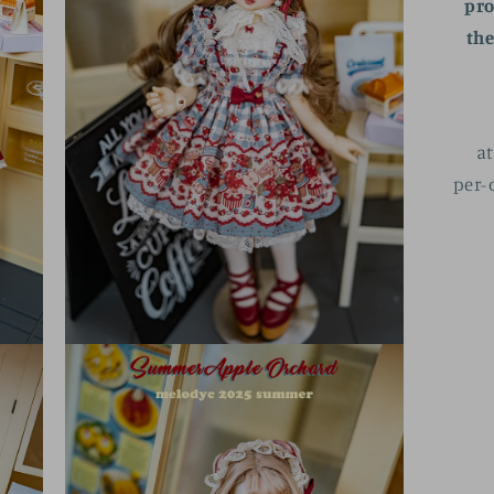
pro
the
at
per-
モ
ー
ダ
ル
で
メ
デ
ィ