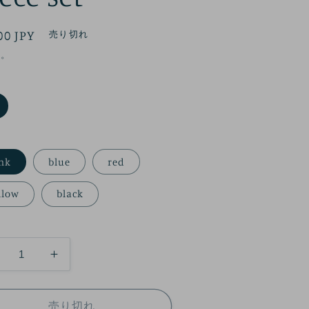
00 JPY
売り切れ
み。
nk
blue
red
llow
black
SDM/MDD】
【SDM/MDD】
ummer
Summer
pple
Apple
売り切れ
rchard
Orchard