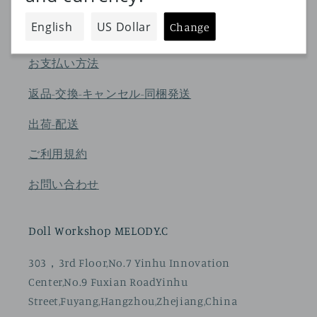
会社概要
特定商取引法に基づく表記
お支払い方法
返品-交換-キャンセル-同梱発送
出荷-配送
ご利用規約
お問い合わせ
Doll Workshop MELODY.C
303，3rd Floor,No.7 Yinhu Innovation
Center,No.9 Fuxian RoadYinhu
Street,Fuyang,Hangzhou,Zhejiang,China