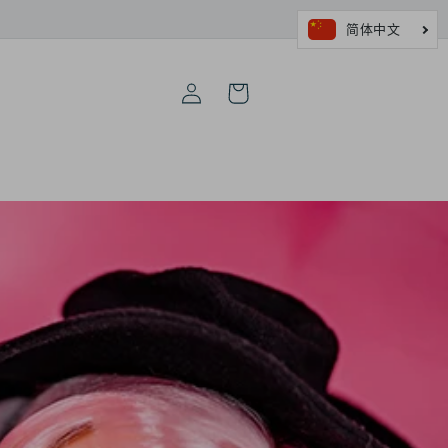
购
登
物
录
车