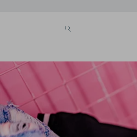
跳到内
容