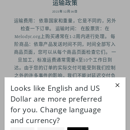
运输政策
2021年12月16日
运输费用： 依靠国家和重量，它是不同的，另外
检查一下订单。 运输时间： 在股票货：在
Melodyc.org上购买通常在1-2周内进行处理。 每
阶商品：依靠产品发送时间不同，时间全部写入
商品页面，您可以从每个商品页面检查它们。 一
旦加工，标准运费通常需要4至10个工作日到
达。由于您的订单的实际交付可能受到我们控制
之外的许多事件的影响，我们不能对延迟交付负
责。 追踪您的订单： 您的包裹发货后，您将收
到一封电子邮件，其中包含您的订单跟踪信息。
您可以通过e跟踪您的订单Xpress公司的网页
页。 我们正在经历在线购物的增加，由于
Covid-19以及假期的影响，可能会发生一些延
误。请放心，我们很难确保考虑适当的安全措