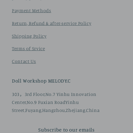
Payment Methods
Return, Refund & after-service Policy
Shipping Policy
Terms of Srvice
Contact Us
Doll Workshop MELODY.C
303，3rd Floor,No.7 Yinhu Innovation
Center,No.9 Fuxian RoadYinhu
Street,Fuyang,Hangzhou,Zhejiang,China
Subscribe to our emails