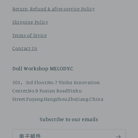
Return, Refund & after-service Policy
Shipping Policy
Terms of Srvice
Contact Us
Doll Workshop MELODY.C
303，3rd Floor,No.7 Yinhu Innovation
Center,No.9 Fuxian RoadYinhu
Street,Fuyang,Hangzhou,Zhejiang,China
Subscribe to our emails
电子邮件