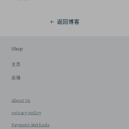
返回博客
Shop
主页
店铺
About Us
privacy policy
Payment Methods