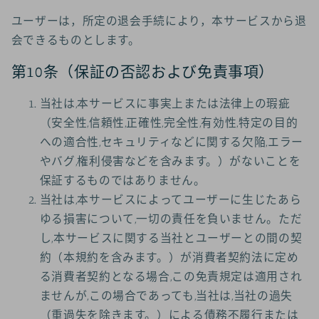
ユーザーは，所定の退会手続により，本サービスから退
会できるものとします。
第10条（保証の否認および免責事項）
当社は,本サービスに事実上または法律上の瑕疵
（安全性,信頼性,正確性,完全性,有効性,特定の目的
への適合性,セキュリティなどに関する欠陥,エラー
やバグ,権利侵害などを含みます。）がないことを
保証するものではありません。
当社は,本サービスによってユーザーに生じたあら
ゆる損害について,一切の責任を負いません。ただ
し,本サービスに関する当社とユーザーとの間の契
約（本規約を含みます。）が消費者契約法に定め
る消費者契約となる場合,この免責規定は適用され
ませんが,この場合であっても,当社は,当社の過失
（重過失を除きます。）による債務不履行または